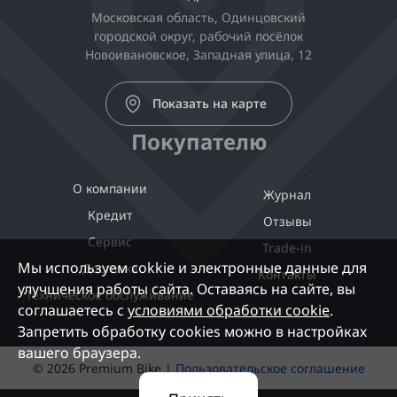
Московская область, Одинцовский
городской округ, рабочий посёлок
Новоивановское, Западная улица, 12
Показать на карте
Покупателю
О компании
Журнал
Кредит
Отзывы
Сервис
Trade-in
Мы используем cokkie и электронные данные для
Доставка
Контакты
улучшения работы сайта. Оставаясь на сайте, вы
Техническое обслуживание
соглашаетесь с
условиями обработки cookie
.
Запретить обработку cookies можно в настройках
вашего браузера.
© 2026 Premium Bike |
Пользовательское соглашение