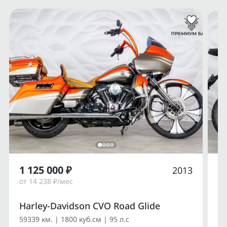
1 125 000 ₽
1
2013
от 14 238 ₽/мес
от
Harley-Davidson CVO Road Glide
Du
59339 км. | 1800 куб.см | 95 л.с
14