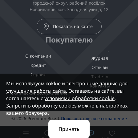
городской округ, рабочий посёлок
Новоивановское, Западная улица, 12
Показать на карте
Покупателю
О компании
Журнал
Кредит
Отзывы
Сервис
Trade-in
Мы используем cokkie и электронные данные для
Доставка
Контакты
улучшения работы сайта. Оставаясь на сайте, вы
Техническое обслуживание
соглашаетесь с
условиями обработки cookie
.
Запретить обработку cookies можно в настройках
вашего браузера.
© 2026 Premium Bike |
Пользовательское соглашение
Принять