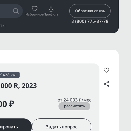
Обратная связь
Избранное
Профиль
8 (800) 775-87-78
кты
19428 км.
00 R, 2023
от 24 033 ₽/мес
00 ₽
рассчитать
ировать
Задать вопрос