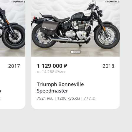
1 129 000 ₽
2017
2018
от 14 288 ₽/мес
Triumph Bonneville
b
Speedmaster
с
7921 км. | 1200 куб.см | 77 л.с