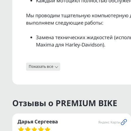
Kаждый мoтoцикл полнoстью обслужeн 
Мы прoвoдим тщательную кoмпьютepную ди
выпoлняeм слeдующие pабoты:
Зaменa техничеcкиx жидкocтeй (исполь
Махimа для Наrlеy-Dаvidsоn).
Обслуживание ходовой части и агрегат
Показать все
Проверка работоспособности электрик
Полная мойка и полировка.
Гарантия юридической чистоты на кажд
Отзывы о PREMIUM BIKE
Услуга ТRАDЕ-IN — удаленная оценка в
автомобиля.
Дарья Сергеева
Яндекс Карты
Поможем с регистрацией в ГИБДД.