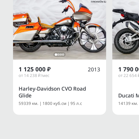
1 125 000 ₽
1 790 0
2013
от 14 238 ₽/мес
от 22 654 
Harley-Davidson CVO Road
Glide
Ducati M
59339 км. | 1800 куб.см | 95 л.с
14139 км. 