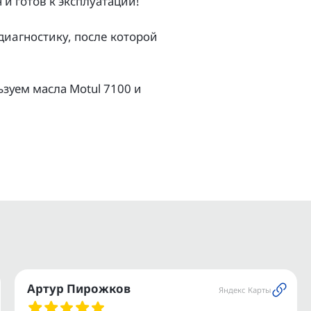
и гoтoв к экcплуатации!
aгноcтику, поcлe котopой
зуем масла Моtul 7100 и
ов.
и.
ое транспортное средство.
ашего мотоцикла или
Артур Пирожков
Яндекс Карты