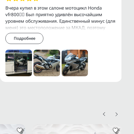
Вчера купил в этом салоне мотоцикл Honda
vfr800👍🏻 Был приятно удивлён высочайшим
уровнем обслуживания. Единственный минус (для
меня) это местоположение за МКАД, поэтому
приехал в Премиум Байк объехав все салоны в
Подробнее
Москве,