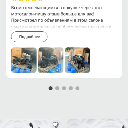
Ф и СНГ.
Всем сомневающимся в покупке через этот
мотосалон-пишу отзыв больше для вас!
служивания и установки
Присмотрел по объявлениям в этом салоне
ямаху минимальный пробег+адекватная цена и
давай масло в голове гонять как мне его купить-
Подробнее
просто я сам
 мотоциклов можно получить
АRАI, АUСNЕТ.