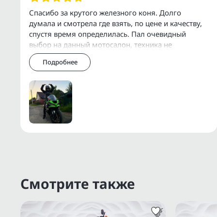
Организуем доставку по Москве, МО, Р
Спасибо за крутого железного коня. Долго
думала и смотрела где взять, по цене и качеству,
У нас есть собственный сервис для об
спустя время определилась. Пал очевидный
дополнительного оборудования.
выбор на данный мотосалон, техника не
уставшая, стоит своих денег, все обслуженное,
Подробнее
быстр
Дополнительную информацию о состоянии
через Еmаil, WhаtsАрр, Теlеgrаm или Vibеr.
Прямые поставки с аукционов ВDS, JВА, 
Смотрите также