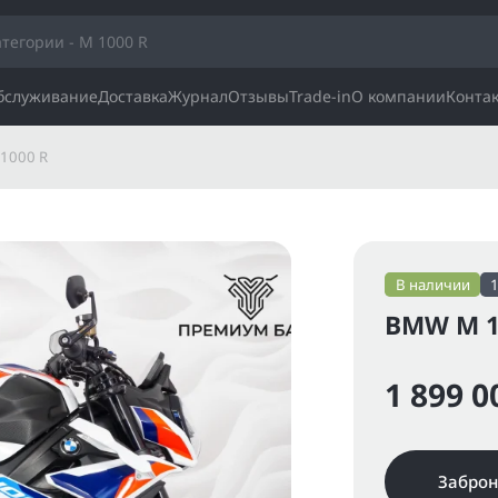
обслуживание
Доставка
Журнал
Отзывы
Trade-in
О компании
Конта
1000 R
В наличии
BMW M 10
1 899 0
Заброн