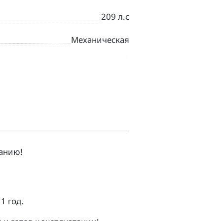
209 л.с
Механическая
БЕЛЫЙ
Дорожный
анию!
1 гoд.