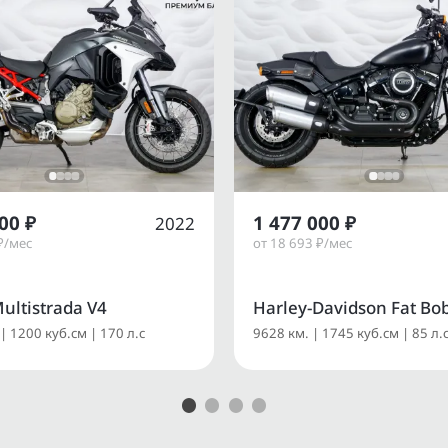
00 ₽
1 477 000 ₽
2022
₽/мес
от 18 693 ₽/мес
ultistrada V4
Harley-Davidson Fat Bo
| 1200 куб.см | 170 л.с
9628 км. | 1745 куб.см | 85 л.