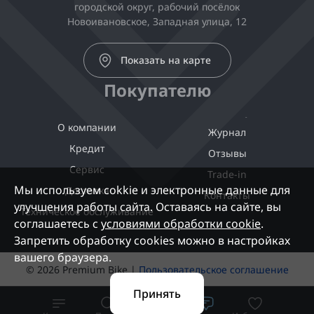
городской округ, рабочий посёлок
Новоивановское, Западная улица, 12
Показать на карте
Покупателю
О компании
Журнал
Кредит
Отзывы
Сервис
Trade-in
Мы используем cokkie и электронные данные для
Доставка
Контакты
улучшения работы сайта. Оставаясь на сайте, вы
Техническое обслуживание
соглашаетесь с
условиями обработки cookie
.
Запретить обработку cookies можно в настройках
вашего браузера.
© 2026 Premium Bike |
Пользовательское соглашение
Принять