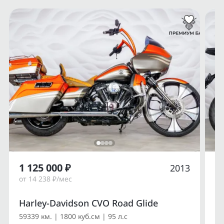
1 125 000 ₽
1
2013
от 14 238 ₽/мес
от
Harley-Davidson CVO Road Glide
Du
59339 км. | 1800 куб.см | 95 л.с
14