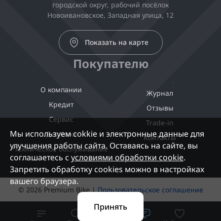
городской округ, рабочий посёлок
Новоивановское, Западная улица, 12
Показать на карте
Покупателю
О компании
Журнал
Кредит
Отзывы
Сервис
Trade-in
Мы используем cokkie и электронные данные для
Доставка
Контакты
улучшения работы сайта. Оставаясь на сайте, вы
Техническое обслуживание
соглашаетесь с
условиями обработки cookie
.
Запретить обработку cookies можно в настройках
вашего браузера.
© 2026 Premium Bike |
Пользовательское соглашение
Принять