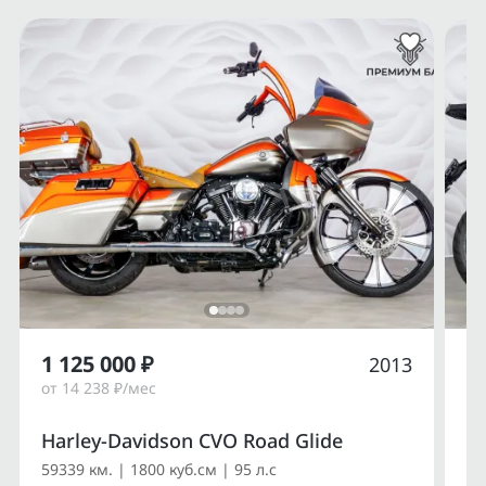
1 125 000 ₽
1
2013
от 14 238 ₽/мес
от
Harley-Davidson CVO Road Glide
Du
59339 км. | 1800 куб.см | 95 л.с
14