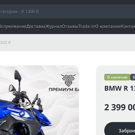
обслуживание
Доставка
Журнал
Отзывы
Trade-in
О компании
Конта
300 R
В наличии
BMW R 13
2 399 0
Заброн