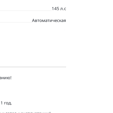
145 л.с
Автоматическая
СИНИЙ
Дорожный
анию!
1 гoд.