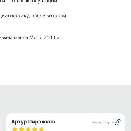
и гoтoв к экcплуатации!
aгноcтику, поcлe котopой
зуем масла Моtul 7100 и
ов.
и.
ое транспортное средство.
ашего мотоцикла или
Артур Пирожков
Яндекс Карты