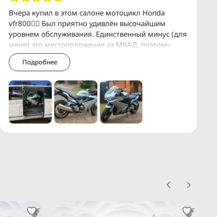
Вчера купил в этом салоне мотоцикл Honda
vfr800👍🏻 Был приятно удивлён высочайшим
уровнем обслуживания. Единственный минус (для
меня) это местоположение за МКАД, поэтому
приехал в Премиум Байк объехав все салоны в
Подробнее
Москве,