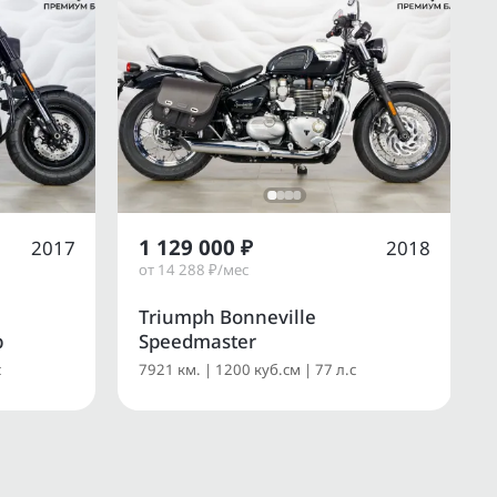
1 129 000 ₽
2017
2018
от 14 288 ₽/мес
Triumph Bonneville
b
Speedmaster
с
7921 км. | 1200 куб.см | 77 л.с