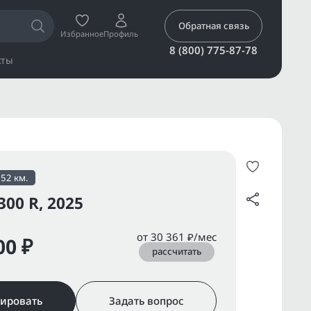
Обратная связь
Избранное
Профиль
8 (800) 775-87-78
кты
652 км.
00 R, 2025
от 30 361 ₽/мес
00 ₽
рассчитать
ировать
Задать вопрос