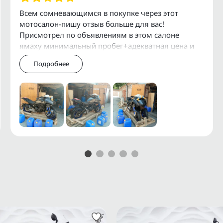
Ф и СНГ.
Всем сомневающимся в покупке через этот
мотосалон-пишу отзыв больше для вас!
служивания и установки
Присмотрел по объявлениям в этом салоне
ямаху минимальный пробег+адекватная цена и
давай масло в голове гонять как мне его купить-
Подробнее
просто я сам
 мотоциклов можно получить
АRАI, АUСNЕТ.