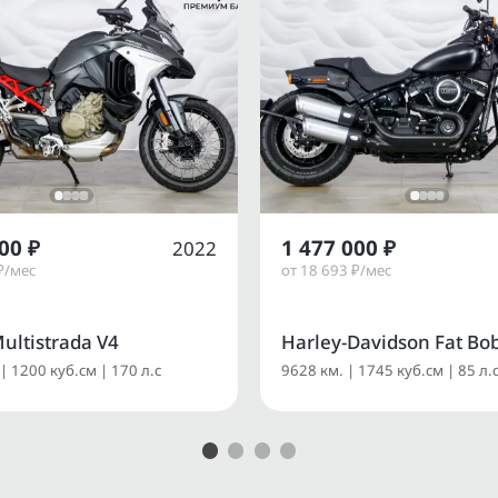
00 ₽
1 477 000 ₽
2022
₽/мес
от 18 693 ₽/мес
ultistrada V4
Harley-Davidson Fat Bo
| 1200 куб.см | 170 л.с
9628 км. | 1745 куб.см | 85 л.