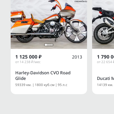
1 125 000 ₽
1 790 0
2013
от 14 238 ₽/мес
от 22 654 
Harley-Davidson CVO Road
Glide
Ducati M
59339 км. | 1800 куб.см | 95 л.с
14139 км. 