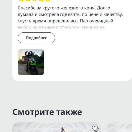
Организуем доставку по Москве, МО, Р
Спасибо за крутого железного коня. Долго
думала и смотрела где взять, по цене и качеству,
У нас есть собственный сервис для об
спустя время определилась. Пал очевидный
дополнительного оборудования.
выбор на данный мотосалон, техника не
уставшая, стоит своих денег, все обслуженное,
Подробнее
быстр
Дополнительную информацию о состоянии
через Еmаil, WhаtsАрр, Теlеgrаm или Vibеr.
Прямые поставки с аукционов ВDS, JВА, 
Смотрите также