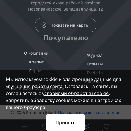
городской округ, рабочий посёлок
Новоивановское, Западная улица, 12
Показать на карте
Покупателю
О компании
Журнал
Кредит
Отзывы
Сервис
Trade-in
Мы используем cokkie и электронные данные для
Доставка
Контакты
улучшения работы сайта. Оставаясь на сайте, вы
Техническое обслуживание
соглашаетесь с
условиями обработки cookie
.
Запретить обработку cookies можно в настройках
вашего браузера.
© 2026 Premium Bike |
Пользовательское соглашение
Принять