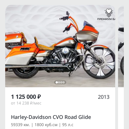
1 125 000 ₽
1
2013
от 14 238 ₽/мес
от
Harley-Davidson CVO Road Glide
Du
59339 км. | 1800 куб.см | 95 л.с
14