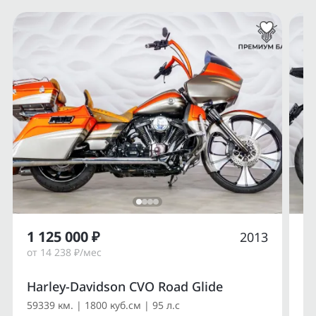
1 125 000 ₽
1
2013
от 14 238 ₽/мес
от
Harley-Davidson CVO Road Glide
Du
59339 км. | 1800 куб.см | 95 л.с
14