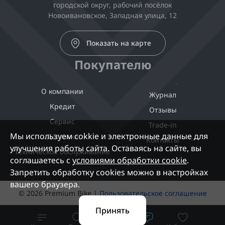
городской округ, рабочий посёлок
Новоивановское, Западная улица, 12
Показать на карте
Покупателю
О компании
Журнал
Кредит
Отзывы
Сервис
Trade-in
Мы используем cokkie и электронные данные для
Доставка
Контакты
улучшения работы сайта. Оставаясь на сайте, вы
Техническое обслуживание
соглашаетесь с
условиями обработки cookie
.
Запретить обработку cookies можно в настройках
вашего браузера.
© 2026 Premium Bike |
Пользовательское соглашение
Принять