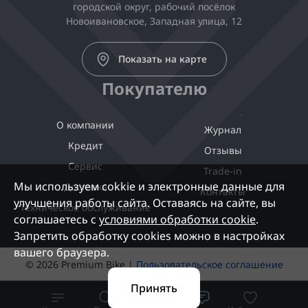
городской округ, рабочий посёлок
Новоивановское, Западная улица, 12
Показать на карте
Покупателю
О компании
Журнал
Кредит
Отзывы
Сервис
Trade-in
Мы используем cokkie и электронные данные для
Доставка
Контакты
улучшения работы сайта. Оставаясь на сайте, вы
Техническое обслуживание
соглашаетесь с
условиями обработки cookie
.
Запретить обработку cookies можно в настройках
вашего браузера.
© 2026 Premium Bike |
Пользовательское соглашение
Принять