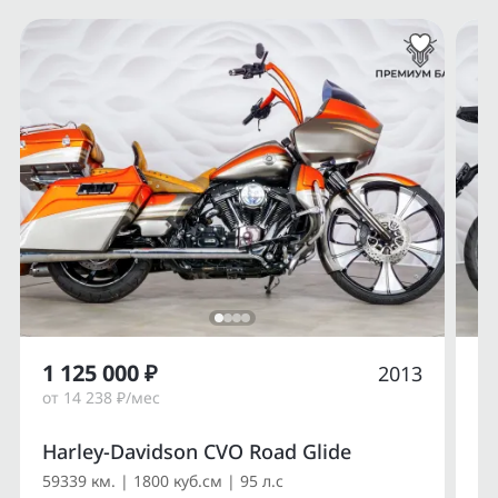
1 125 000 ₽
1
2013
от 14 238 ₽/мес
от
Harley-Davidson CVO Road Glide
Du
59339 км. | 1800 куб.см | 95 л.с
14