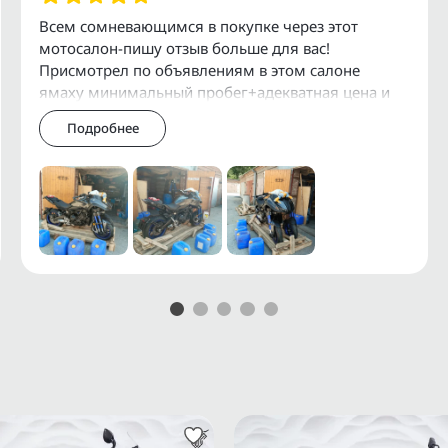
Ф и СНГ.
Всем сомневающимся в покупке через этот
мотосалон-пишу отзыв больше для вас!
служивания и установки
Присмотрел по объявлениям в этом салоне
ямаху минимальный пробег+адекватная цена и
давай масло в голове гонять как мне его купить-
Подробнее
просто я сам
 мотоциклов можно получить
АRАI, АUСNЕТ.