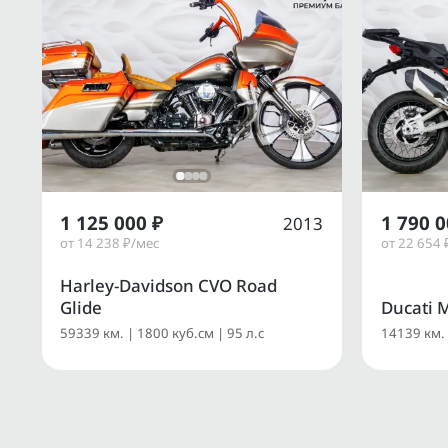
1 125 000 ₽
1 790 0
2013
от 14 238 ₽/мес
от 22 654 
Harley-Davidson CVO Road
Glide
Ducati M
59339 км. | 1800 куб.см | 95 л.с
14139 км. 