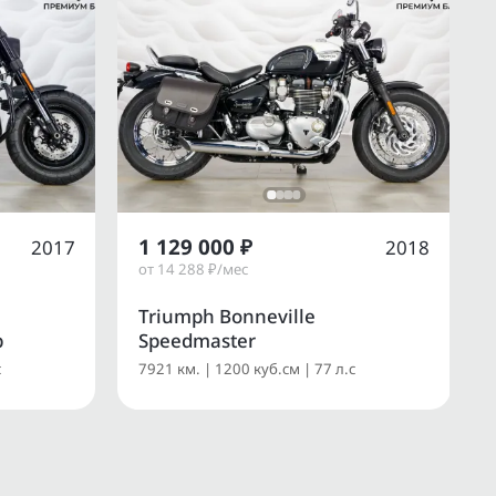
1 129 000 ₽
2017
2018
от 14 288 ₽/мес
Triumph Bonneville
b
Speedmaster
с
7921 км. | 1200 куб.см | 77 л.с