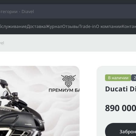
обслуживание
Доставка
Журнал
Отзывы
Trade-in
О компании
Конта
vel
В наличии
Ducati D
890 000
Заброн