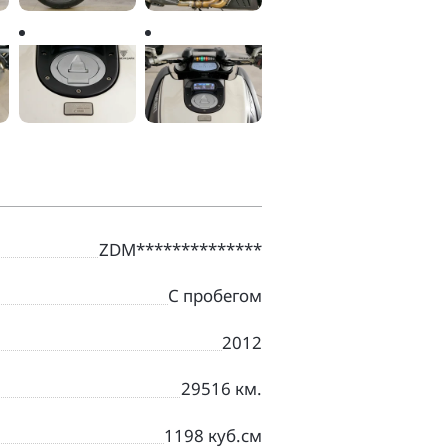
ZDM**************
С пробегом
2012
29516 км.
1198 куб.см