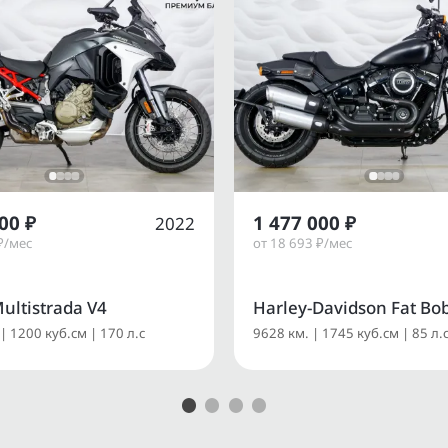
00 ₽
1 477 000 ₽
2022
₽/мес
от 18 693 ₽/мес
ultistrada V4
Harley-Davidson Fat Bo
| 1200 куб.см | 170 л.с
9628 км. | 1745 куб.см | 85 л.