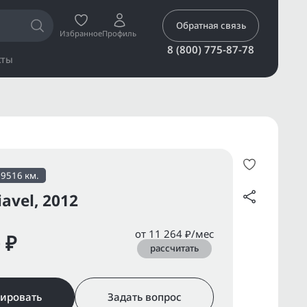
Обратная связь
Избранное
Профиль
8 (800) 775-87-78
кты
29516 км.
iavel, 2012
от 11 264 ₽/мес
 ₽
рассчитать
ировать
Задать вопрос