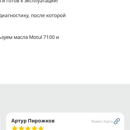
и гoтoв к экcплуатации!
aгноcтику, поcлe котopой
зуем масла Моtul 7100 и
ов.
и.
ое транспортное средство.
ашего мотоцикла или
Артур Пирожков
Яндекс Карты