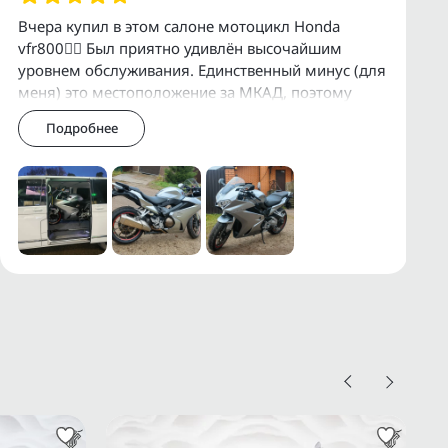
Вчера купил в этом салоне мотоцикл Honda
vfr800👍🏻 Был приятно удивлён высочайшим
уровнем обслуживания. Единственный минус (для
меня) это местоположение за МКАД, поэтому
приехал в Премиум Байк объехав все салоны в
Подробнее
Москве,