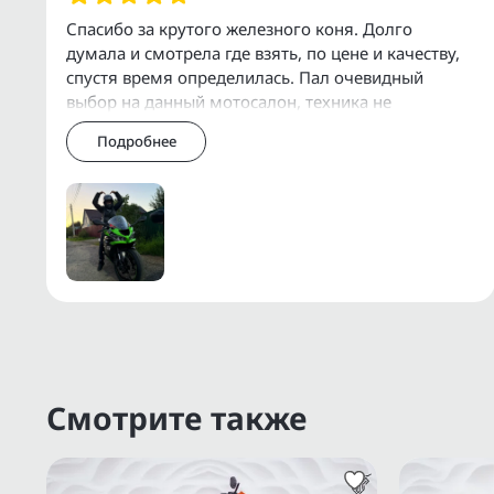
Организуем доставку по Москве, МО, Р
Спасибо за крутого железного коня. Долго
думала и смотрела где взять, по цене и качеству,
У нас есть собственный сервис для об
спустя время определилась. Пал очевидный
дополнительного оборудования.
выбор на данный мотосалон, техника не
уставшая, стоит своих денег, все обслуженное,
Подробнее
быстр
Дополнительную информацию о состоянии
через Еmаil, WhаtsАрр, Теlеgrаm или Vibеr.
Прямые поставки с аукционов ВDS, JВА, 
Смотрите также