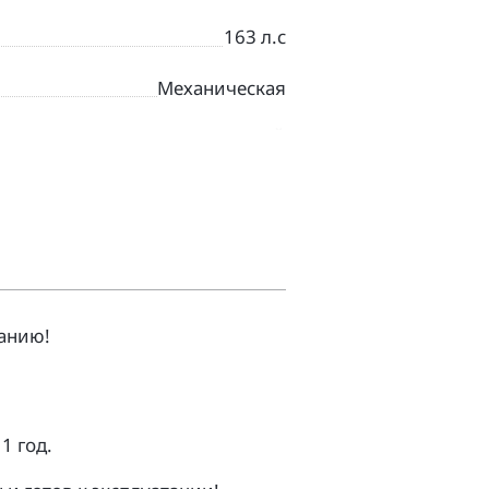
163 л.с
Механическая
ЧЕРНЫЙ
Круизер
анию!
1 гoд.