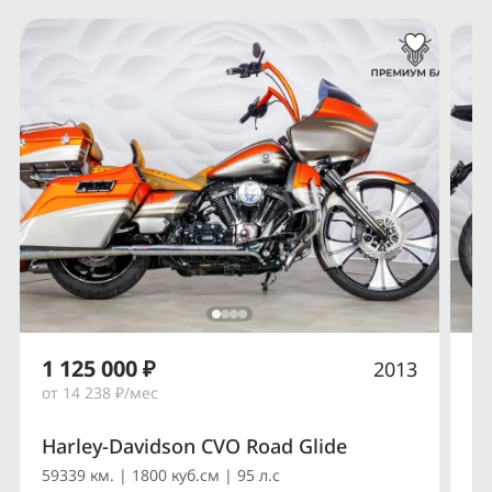
1 125 000 ₽
1
2013
от 14 238 ₽/мес
от
Harley-Davidson CVO Road Glide
Du
59339 км. | 1800 куб.см | 95 л.с
14