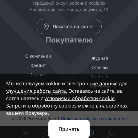
городской округ, рабочий посёлок
Новоивановское, Западная улица, 12
Показать на карте
Покупателю
О компании
Журнал
Кредит
Отзывы
Сервис
Trade-in
Мы используем cokkie и электронные данные для
Доставка
Контакты
улучшения работы сайта. Оставаясь на сайте, вы
Техническое обслуживание
соглашаетесь с
условиями обработки cookie
.
Запретить обработку cookies можно в настройках
вашего браузера.
© 2026 Premium Bike |
Пользовательское соглашение
Принять