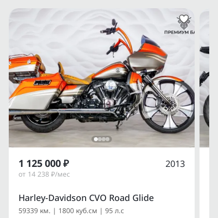
1 125 000 ₽
1
2013
от 14 238 ₽/мес
от
Harley-Davidson CVO Road Glide
Du
59339 км. | 1800 куб.см | 95 л.с
14