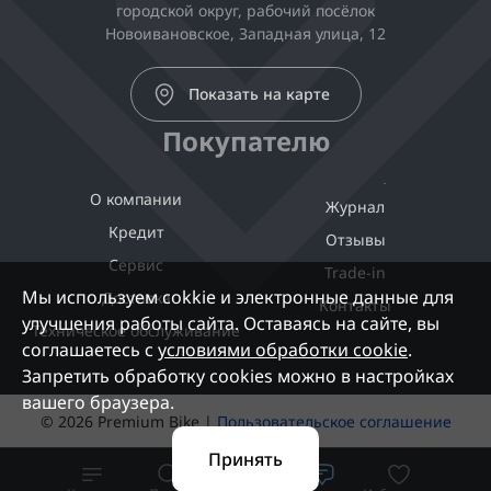
городской округ, рабочий посёлок
Новоивановское, Западная улица, 12
Показать на карте
Покупателю
О компании
Журнал
Кредит
Отзывы
Сервис
Trade-in
Мы используем cokkie и электронные данные для
Доставка
Контакты
улучшения работы сайта. Оставаясь на сайте, вы
Техническое обслуживание
соглашаетесь с
условиями обработки cookie
.
Запретить обработку cookies можно в настройках
вашего браузера.
© 2026 Premium Bike |
Пользовательское соглашение
Принять