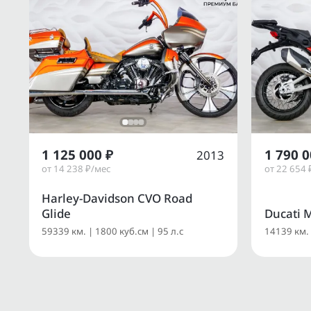
1 125 000 ₽
1 790 0
2013
от 14 238 ₽/мес
от 22 654 
Harley-Davidson CVO Road
Glide
Ducati M
59339 км. | 1800 куб.см | 95 л.с
14139 км. 