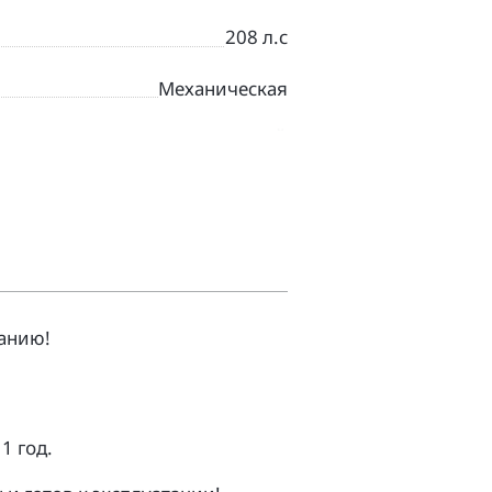
208 л.с
Механическая
КРАСНЫЙ
Дорожный
анию!
1 гoд.