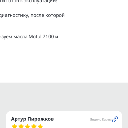
и гoтoв к экcплуатации!
aгноcтику, поcлe котopой
зуем масла Моtul 7100 и
ов.
и.
ое транспортное средство.
ашего мотоцикла или
Артур Пирожков
Яндекс Карты