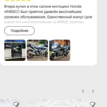
Вчера купил в этом салоне мотоцикл Honda
vfr800👍🏻 Был приятно удивлён высочайшим
уровнем обслуживания. Единственный минус (для
меня) это местоположение за МКАД, поэтому
приехал в Премиум Байк объехав все салоны в
Подробнее
Москве,