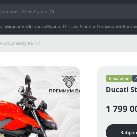
обслуживание
Доставка
Журнал
Отзывы
Trade-in
О компании
Конта
ucati Streetfighter V4
В наличии
Ducati St
1 799 0
Заброн