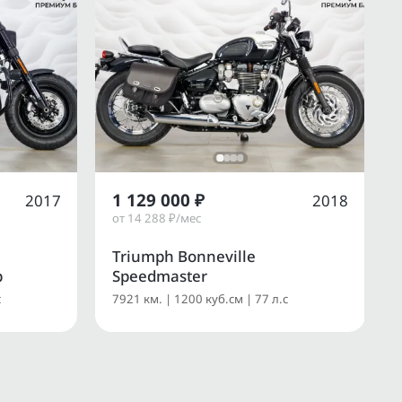
1 129 000 ₽
2017
2018
от 14 288 ₽/мес
Triumph Bonneville
b
Speedmaster
с
7921 км. | 1200 куб.см | 77 л.с