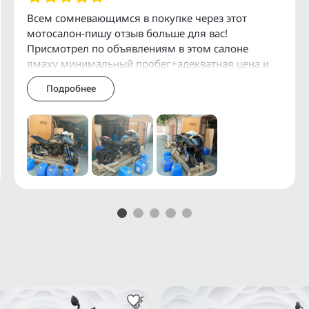
Ф и СНГ.
Всем сомневающимся в покупке через этот
мотосалон-пишу отзыв больше для вас!
служивания и установки
Присмотрел по объявлениям в этом салоне
ямаху минимальный пробег+адекватная цена и
давай масло в голове гонять как мне его купить-
Подробнее
просто я сам
 мотоциклов можно получить
АRАI, АUСNЕТ.