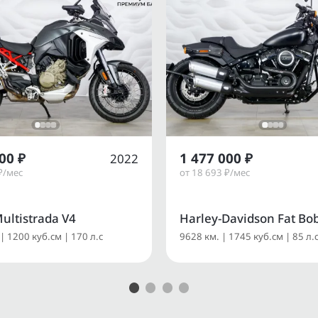
00 ₽
1 477 000 ₽
2022
₽/мес
от 18 693 ₽/мес
ultistrada V4
Harley-Davidson Fat Bo
| 1200 куб.см | 170 л.с
9628 км. | 1745 куб.см | 85 л.