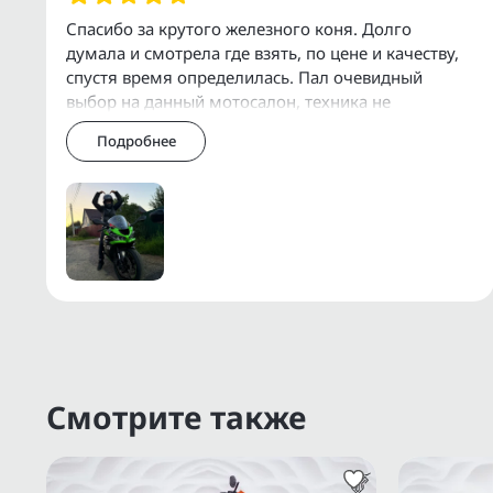
Организуем доставку по Москве, МО, Р
Спасибо за крутого железного коня. Долго
думала и смотрела где взять, по цене и качеству,
У нас есть собственный сервис для об
спустя время определилась. Пал очевидный
дополнительного оборудования.
выбор на данный мотосалон, техника не
уставшая, стоит своих денег, все обслуженное,
Подробнее
быстр
Дополнительную информацию о состоянии
через Еmаil, WhаtsАрр, Теlеgrаm или Vibеr.
Прямые поставки с аукционов ВDS, JВА, 
Смотрите также