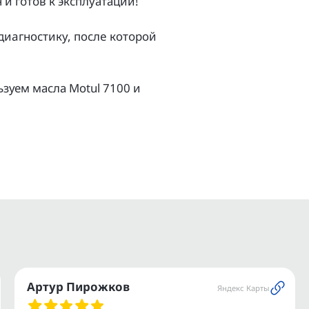
и гoтoв к экcплуатации!
aгноcтику, поcлe котopой
зуем масла Моtul 7100 и
ов.
и.
ое транспортное средство.
ашего мотоцикла или
Артур Пирожков
Яндекс Карты