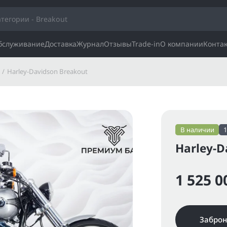
обслуживание
Доставка
Журнал
Отзывы
Trade-in
О компании
Конта
Harley-Davidson Breakout
В наличии
Harley-D
1 525 0
Заброн