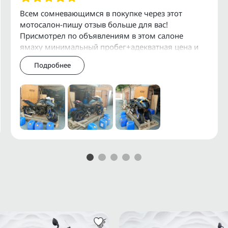
Ф и СНГ.
Всем сомневающимся в покупке через этот
мотосалон-пишу отзыв больше для вас!
служивания и установки
Присмотрел по объявлениям в этом салоне
ямаху минимальный пробег+адекватная цена и
давай масло в голове гонять как мне его купить-
Подробнее
просто я сам
 мотоциклов можно получить
АRАI, АUСNЕТ.