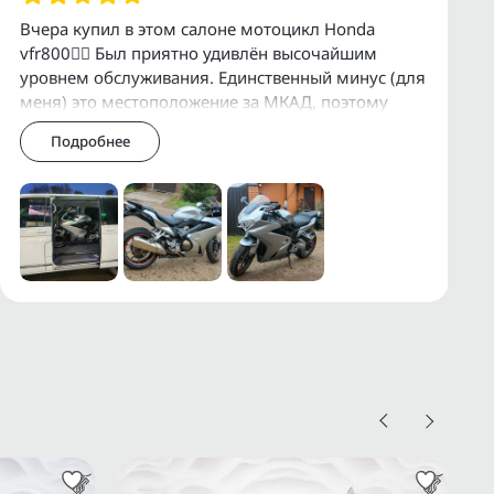
Вчера купил в этом салоне мотоцикл Honda
vfr800👍🏻 Был приятно удивлён высочайшим
уровнем обслуживания. Единственный минус (для
меня) это местоположение за МКАД, поэтому
приехал в Премиум Байк объехав все салоны в
Подробнее
Москве,