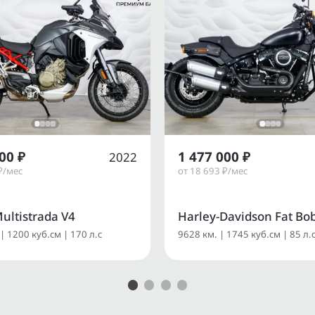
00 ₽
1 477 000 ₽
2022
₽/мес
от 18 693 ₽/мес
ultistrada V4
Harley-Davidson Fat Bo
| 1200 куб.см | 170 л.с
9628 км. | 1745 куб.см | 85 л.