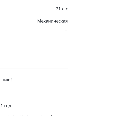
71 л.с
Механическая
СЕРЕБРИСТЫЙ
Круизер
анию!
1 гoд.