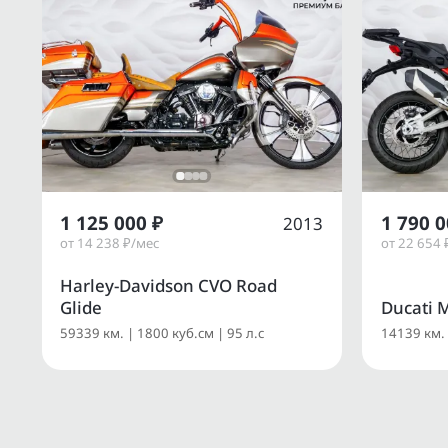
1 125 000 ₽
1 790 0
2013
от 14 238 ₽/мес
от 22 654 
Harley-Davidson CVO Road
Glide
Ducati M
59339 км. | 1800 куб.см | 95 л.с
14139 км. 