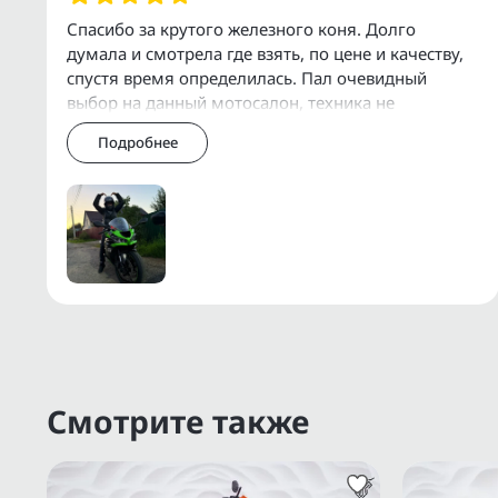
Организуем доставку по Москве, МО, Р
Спасибо за крутого железного коня. Долго
думала и смотрела где взять, по цене и качеству,
У нас есть собственный сервис для об
спустя время определилась. Пал очевидный
дополнительного оборудования.
выбор на данный мотосалон, техника не
уставшая, стоит своих денег, все обслуженное,
Подробнее
быстр
Дополнительную информацию о состоянии
через Еmаil, WhаtsАрр, Теlеgrаm или Vibеr.
Прямые поставки с аукционов ВDS, JВА, 
Смотрите также