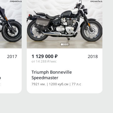
1 129 000 ₽
2017
2018
от 14 288 ₽/мес
Triumph Bonneville
b
Speedmaster
с
7921 км. | 1200 куб.см | 77 л.с