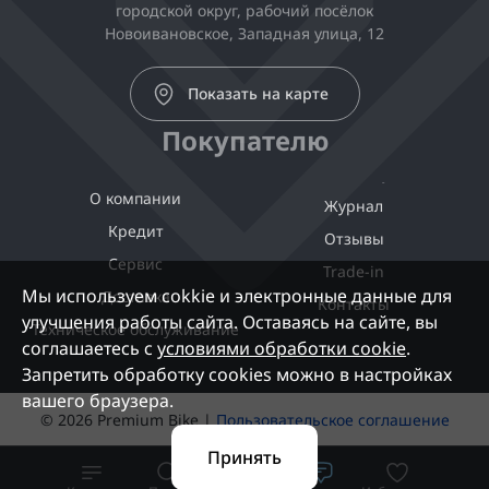
городской округ, рабочий посёлок
Новоивановское, Западная улица, 12
Показать на карте
Покупателю
О компании
Журнал
Кредит
Отзывы
Сервис
Trade-in
Мы используем cokkie и электронные данные для
Доставка
Контакты
улучшения работы сайта. Оставаясь на сайте, вы
Техническое обслуживание
соглашаетесь с
условиями обработки cookie
.
Запретить обработку cookies можно в настройках
вашего браузера.
© 2026 Premium Bike |
Пользовательское соглашение
Принять