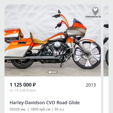
1 125 000 ₽
1
2013
от 14 238 ₽/мес
от
Harley-Davidson CVO Road Glide
Du
59339 км. | 1800 куб.см | 95 л.с
14