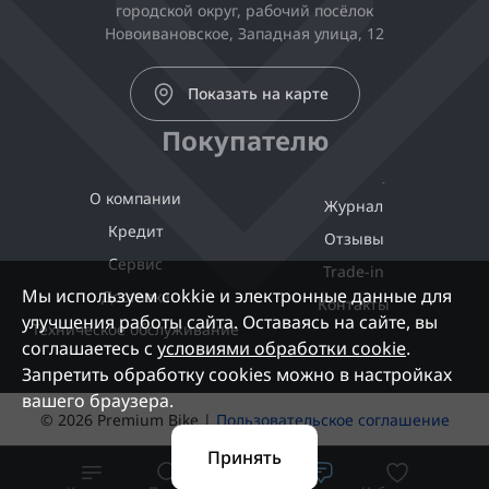
городской округ, рабочий посёлок
Новоивановское, Западная улица, 12
Показать на карте
Покупателю
О компании
Журнал
Кредит
Отзывы
Сервис
Trade-in
Мы используем cokkie и электронные данные для
Доставка
Контакты
улучшения работы сайта. Оставаясь на сайте, вы
Техническое обслуживание
соглашаетесь с
условиями обработки cookie
.
Запретить обработку cookies можно в настройках
вашего браузера.
© 2026 Premium Bike |
Пользовательское соглашение
Принять