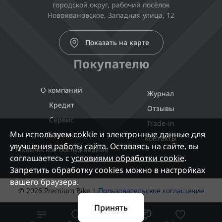
городской округ, рабочий посёлок
Новоивановское, Западная улица, 12
Показать на карте
Покупателю
О компании
Журнал
Кредит
Отзывы
Сервис
Trade-in
Мы используем cokkie и электронные данные для
Доставка
Контакты
улучшения работы сайта. Оставаясь на сайте, вы
Техническое обслуживание
соглашаетесь с
условиями обработки cookie
.
Запретить обработку cookies можно в настройках
вашего браузера.
© 2026 Premium Bike |
Пользовательское соглашение
Принять