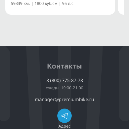
59339 км. | 1800 куб.см | 95 л.с
14
Контакты
8 (800) 775-87-78
ежедн. 10:00-21:00
manager@premiumbike.ru
Адрес