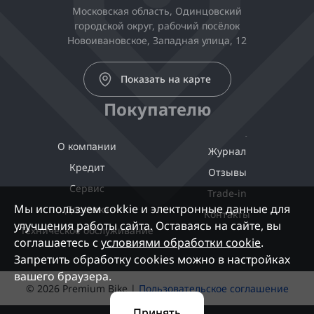
Московская область, Одинцовский
городской округ, рабочий посёлок
Новоивановское, Западная улица, 12
Показать на карте
Покупателю
О компании
Журнал
Кредит
Отзывы
Сервис
Trade-in
Мы используем cokkie и электронные данные для
Доставка
Контакты
улучшения работы сайта. Оставаясь на сайте, вы
Техническое обслуживание
соглашаетесь с
условиями обработки cookie
.
Запретить обработку cookies можно в настройках
вашего браузера.
© 2026 Premium Bike |
Пользовательское соглашение
Принять