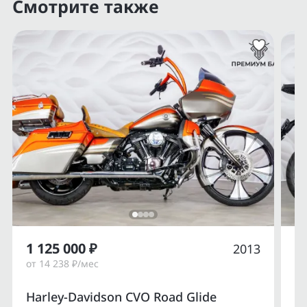
Смотрите также
1 125 000 ₽
1
2013
от 14 238 ₽/мес
от
Harley-Davidson CVO Road Glide
Du