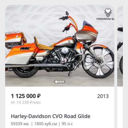
1 125 000 ₽
1
2013
от 14 238 ₽/мес
от
Harley-Davidson CVO Road Glide
Du
59339 км. | 1800 куб.см | 95 л.с
14