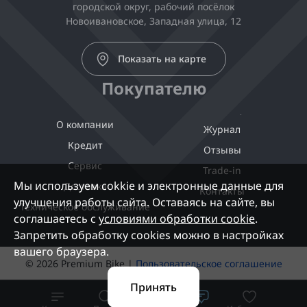
городской округ, рабочий посёлок
Новоивановское, Западная улица, 12
Показать на карте
Покупателю
О компании
Журнал
Кредит
Отзывы
Сервис
Trade-in
Мы используем cokkie и электронные данные для
Доставка
Контакты
улучшения работы сайта. Оставаясь на сайте, вы
Техническое обслуживание
соглашаетесь с
условиями обработки cookie
.
Запретить обработку cookies можно в настройках
вашего браузера.
© 2026 Premium Bike |
Пользовательское соглашение
Принять