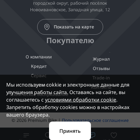
городской округ, рабочий посёлок
Новоивановское, Западная улица, 12
Показать на карте
Покупателю
О компании
Журнал
Кредит
Отзывы
Сервис
Trade-in
Мы используем cokkie и электронные данные для
Доставка
Контакты
улучшения работы сайта. Оставаясь на сайте, вы
Техническое обслуживание
соглашаетесь с
условиями обработки cookie
.
Запретить обработку cookies можно в настройках
вашего браузера.
© 2026 Premium Bike |
Пользовательское соглашение
Принять