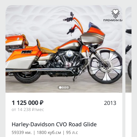
1 125 000 ₽
1
2013
от 14 238 ₽/мес
от
Harley-Davidson CVO Road Glide
Du
59339 км. | 1800 куб.см | 95 л.с
14