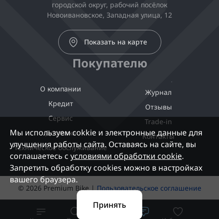
городской округ, рабочий посёлок
Новоивановское, Западная улица, 12
Показать на карте
Покупателю
О компании
Журнал
Кредит
Отзывы
Сервис
Trade-in
Мы используем cokkie и электронные данные для
Доставка
Контакты
улучшения работы сайта. Оставаясь на сайте, вы
Техническое обслуживание
соглашаетесь с
условиями обработки cookie
.
Запретить обработку cookies можно в настройках
вашего браузера.
© 2026 Premium Bike |
Пользовательское соглашение
Принять