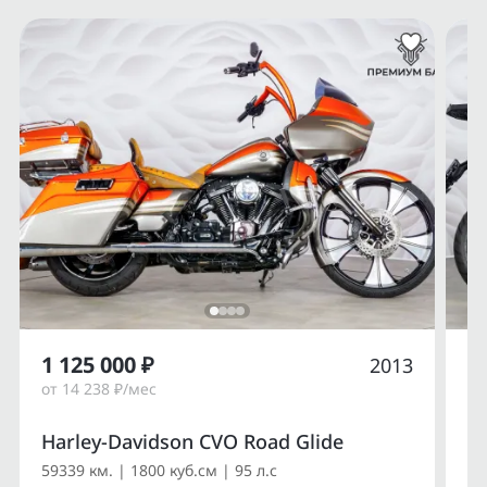
1 125 000 ₽
1
2013
от 14 238 ₽/мес
от
Harley-Davidson CVO Road Glide
Du
59339 км. | 1800 куб.см | 95 л.с
14