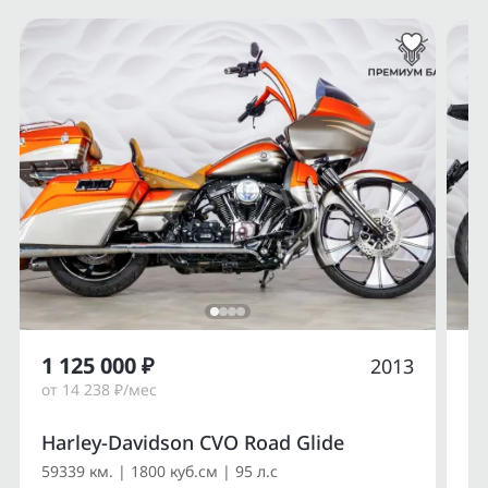
1 125 000 ₽
1
2013
от 14 238 ₽/мес
от
Harley-Davidson CVO Road Glide
Du
59339 км. | 1800 куб.см | 95 л.с
14