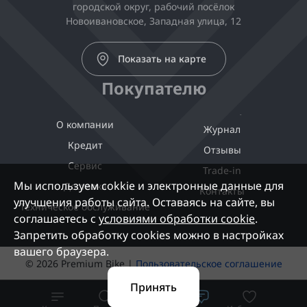
городской округ, рабочий посёлок
Новоивановское, Западная улица, 12
Показать на карте
Покупателю
О компании
Журнал
Кредит
Отзывы
Сервис
Trade-in
Мы используем cokkie и электронные данные для
Доставка
Контакты
улучшения работы сайта. Оставаясь на сайте, вы
Техническое обслуживание
соглашаетесь с
условиями обработки cookie
.
Запретить обработку cookies можно в настройках
вашего браузера.
© 2026 Premium Bike |
Пользовательское соглашение
Принять