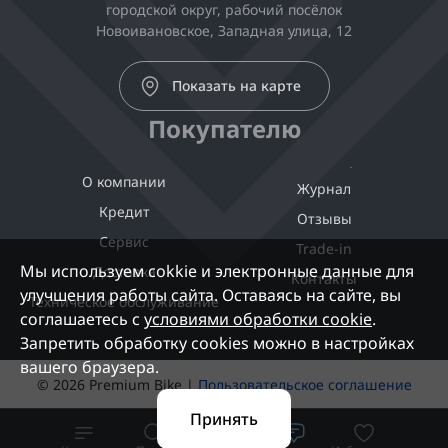
городской округ, рабочий посёлок
Новоивановское, Западная улица, 12
Показать на карте
Покупателю
О компании
Журнал
Кредит
Отзывы
Сервис
Trade-in
Мы используем cokkie и электронные данные для
Доставка
Контакты
улучшения работы сайта. Оставаясь на сайте, вы
Техническое обслуживание
соглашаетесь с
условиями обработки cookie
.
Запретить обработку cookies можно в настройках
вашего браузера.
© 2026 Premium Bike |
Пользовательское соглашение
Принять