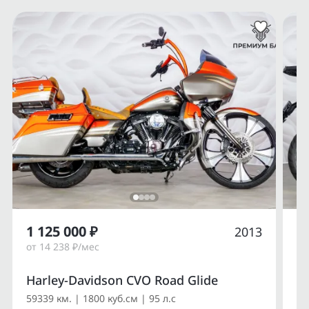
1 125 000 ₽
1
2013
от 14 238 ₽/мес
от
Harley-Davidson CVO Road Glide
Du
59339 км. | 1800 куб.см | 95 л.с
14