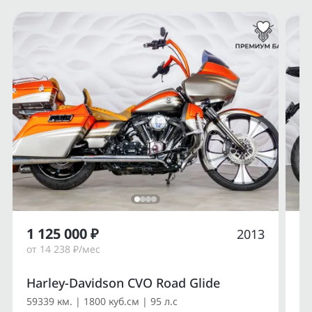
1 125 000 ₽
1
2013
от 14 238 ₽/мес
от
Harley-Davidson CVO Road Glide
Du
59339 км. | 1800 куб.см | 95 л.с
14