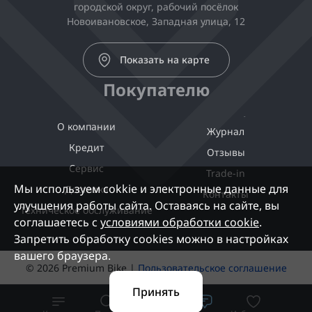
городской округ, рабочий посёлок
Новоивановское, Западная улица, 12
Показать на карте
Покупателю
О компании
Журнал
Кредит
Отзывы
Сервис
Trade-in
Мы используем cokkie и электронные данные для
Доставка
Контакты
улучшения работы сайта. Оставаясь на сайте, вы
Техническое обслуживание
соглашаетесь с
условиями обработки cookie
.
Запретить обработку cookies можно в настройках
вашего браузера.
© 2026 Premium Bike |
Пользовательское соглашение
Принять