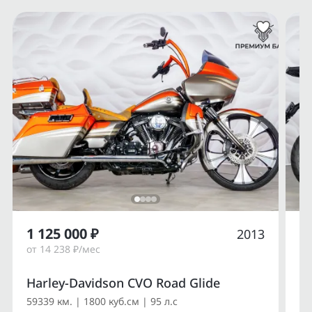
1 125 000 ₽
1
2013
от 14 238 ₽/мес
от
Harley-Davidson CVO Road Glide
Du
59339 км. | 1800 куб.см | 95 л.с
14