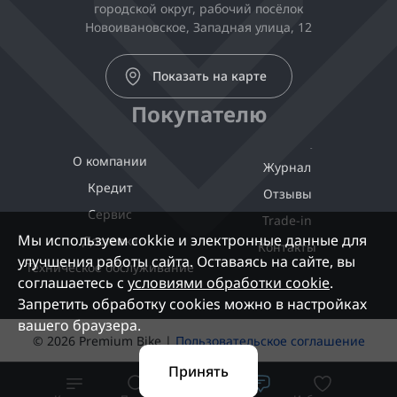
городской округ, рабочий посёлок
Новоивановское, Западная улица, 12
Показать на карте
Покупателю
О компании
Журнал
Кредит
Отзывы
Сервис
Trade-in
Мы используем cokkie и электронные данные для
Доставка
Контакты
улучшения работы сайта. Оставаясь на сайте, вы
Техническое обслуживание
соглашаетесь с
условиями обработки cookie
.
Запретить обработку cookies можно в настройках
вашего браузера.
© 2026 Premium Bike |
Пользовательское соглашение
Принять