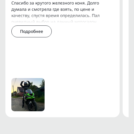
Спасибо за крутого железного коня. Долго
Вс
думала и смотрела где взять, по цене и
мо
Организуем доставку по Москве, МО, РФ и СНГ.
качеству, спустя время определилась. Пал
Пр
очевидный выбор на данный мотосалон,
ям
У нас есть собственный сервис для обслуживания
техника не уставшая, стоит своих денег, все
да
и установки дополнительного оборудования.
Подробнее
обслуженное, быстр
пр
Дополнительную информацию о состоянии
мотоциклов можно получить через Еmаil,
WhаtsАрр, Теlеgrаm или Vibеr.
Прямые поставки с аукционов ВDS, JВА, АRАI,
АUСNЕТ.