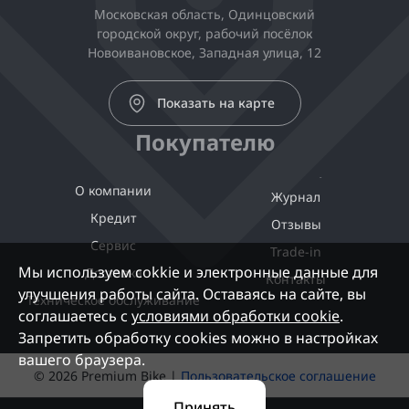
Московская область, Одинцовский
городской округ, рабочий посёлок
Новоивановское, Западная улица, 12
Показать на карте
Покупателю
О компании
Журнал
Кредит
Отзывы
Сервис
Trade-in
Мы используем cokkie и электронные данные для
Доставка
Контакты
улучшения работы сайта. Оставаясь на сайте, вы
Техническое обслуживание
соглашаетесь с
условиями обработки cookie
.
Запретить обработку cookies можно в настройках
вашего браузера.
© 2026 Premium Bike |
Пользовательское соглашение
Принять