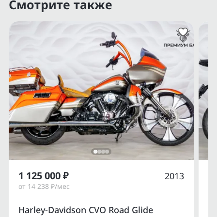
Смотрите также
1 125 000 ₽
1
2013
от 14 238 ₽/мес
от
Harley-Davidson CVO Road Glide
Du