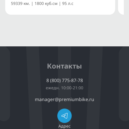
59339 км. | 1800 куб.см | 95 л.с
14
Контакты
8 (800) 775-87-78
ежедн. 10:00-21:00
manager@premiumbike.ru
Адрес