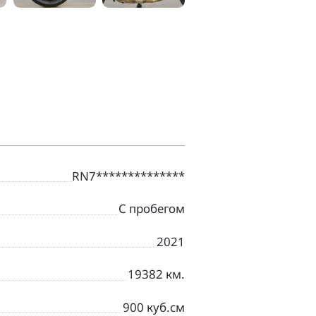
RN7**************
С пробегом
2021
19382 км.
900 куб.см