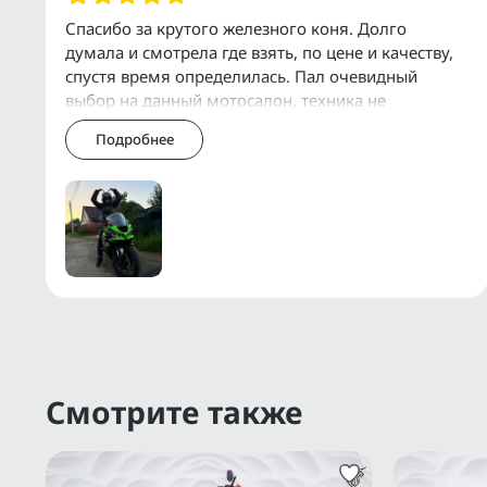
Организуем доставку по Москве, МО, Р
Спасибо за крутого железного коня. Долго
думала и смотрела где взять, по цене и качеству,
У нас есть собственный сервис для об
спустя время определилась. Пал очевидный
дополнительного оборудования.
выбор на данный мотосалон, техника не
уставшая, стоит своих денег, все обслуженное,
Подробнее
быстр
Дополнительную информацию о состоянии
через Еmаil, WhаtsАрр, Теlеgrаm или Vibеr.
Прямые поставки с аукционов ВDS, JВА, 
Смотрите также