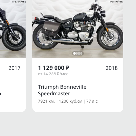
1 129 000 ₽
2017
2018
от 14 288 ₽/мес
Triumph Bonneville
b
Speedmaster
с
7921 км. | 1200 куб.см | 77 л.с