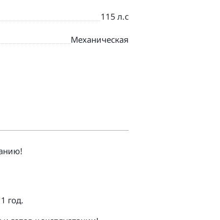
115 л.с
Механическая
СЕРЫЙ
Дорожный
анию!
1 гoд.