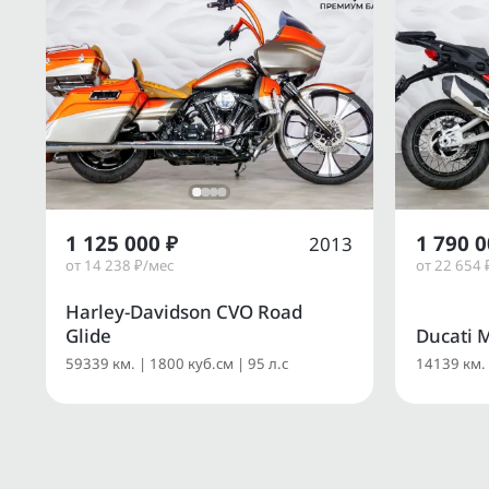
1 125 000 ₽
1 790 0
2013
от 14 238 ₽/мес
от 22 654 
Harley-Davidson CVO Road
Glide
Ducati M
59339 км. | 1800 куб.см | 95 л.с
14139 км. 