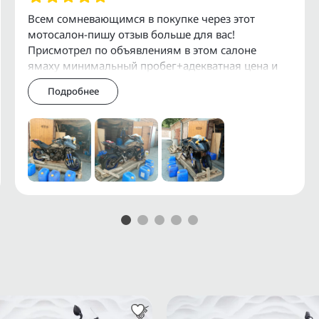
Ф и СНГ.
Всем сомневающимся в покупке через этот
мотосалон-пишу отзыв больше для вас!
служивания и установки
Присмотрел по объявлениям в этом салоне
ямаху минимальный пробег+адекватная цена и
давай масло в голове гонять как мне его купить-
Подробнее
просто я сам
 мотоциклов можно получить
АRАI, АUСNЕТ.