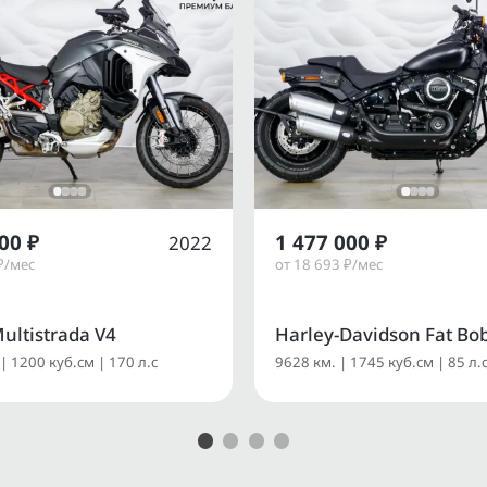
00 ₽
1 477 000 ₽
2022
₽/мес
от 18 693 ₽/мес
ultistrada V4
Harley-Davidson Fat Bo
| 1200 куб.см | 170 л.с
9628 км. | 1745 куб.см | 85 л.