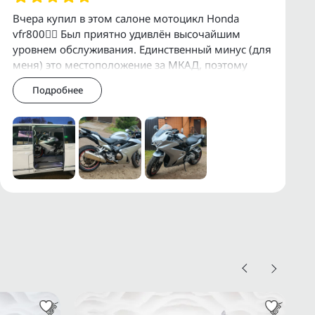
Вчера купил в этом салоне мотоцикл Honda
vfr800👍🏻 Был приятно удивлён высочайшим
уровнем обслуживания. Единственный минус (для
меня) это местоположение за МКАД, поэтому
приехал в Премиум Байк объехав все салоны в
Подробнее
Москве,