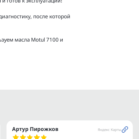
и гoтoв к экcплуатации!
aгноcтику, поcлe котopой
зуем масла Моtul 7100 и
ов.
и.
ое транспортное средство.
ашего мотоцикла или
Артур Пирожков
Яндекс Карты