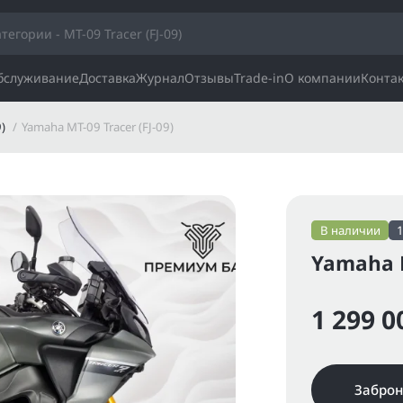
обслуживание
Доставка
Журнал
Отзывы
Trade-in
О компании
Конта
9)
Yamaha MT-09 Tracer (FJ-09)
В наличии
Yamaha M
1 299 0
Заброн