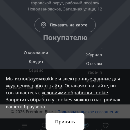
городской округ, рабочий посёлок
Новоивановское, Западная улица, 12
Показать на карте
Покупателю
О компании
Журнал
Кредит
Отзывы
Сервис
Trade-in
Мы используем cokkie и электронные данные для
Доставка
Контакты
улучшения работы сайта. Оставаясь на сайте, вы
Техническое обслуживание
соглашаетесь с
условиями обработки cookie
.
Запретить обработку cookies можно в настройках
вашего браузера.
© 2026 Premium Bike |
Пользовательское соглашение
Принять