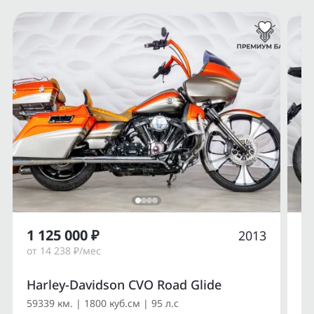
1 125 000 ₽
1
2013
от 14 238 ₽/мес
от
Harley-Davidson CVO Road Glide
Du
59339 км. | 1800 куб.см | 95 л.с
14