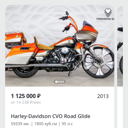
1 125 000 ₽
1
2013
от 14 238 ₽/мес
от
Harley-Davidson CVO Road Glide
Du
59339 км. | 1800 куб.см | 95 л.с
14