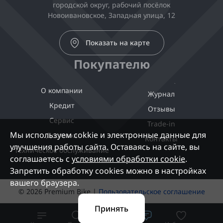
городской округ, рабочий посёлок
Новоивановское, Западная улица, 12
Показать на карте
Покупателю
О компании
Журнал
Кредит
Отзывы
Сервис
Trade-in
Мы используем cokkie и электронные данные для
Доставка
Контакты
улучшения работы сайта. Оставаясь на сайте, вы
Техническое обслуживание
соглашаетесь с
условиями обработки cookie
.
Запретить обработку cookies можно в настройках
вашего браузера.
© 2026 Premium Bike |
Пользовательское соглашение
Принять