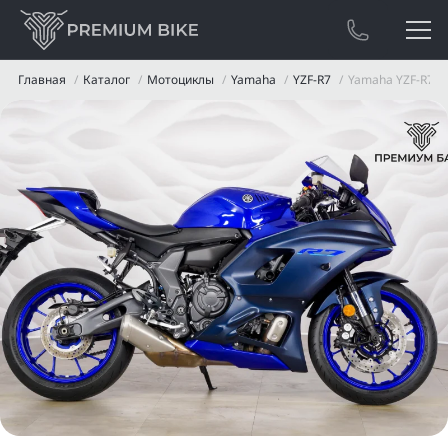
Главная
Каталог
Мотоциклы
Yamaha
YZF-R7
Yamaha YZF-R7