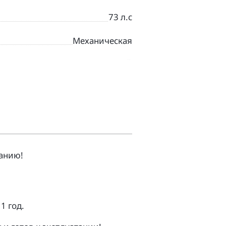
73 л.с
Механическая
СИНИЙ
Спорт-байк
анию!
1 гoд.