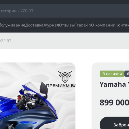
обслуживание
Доставка
Журнал
Отзывы
Trade-in
О компании
Конта
YZF-R7
В наличии
Yamaha Y
899 000
Заброн