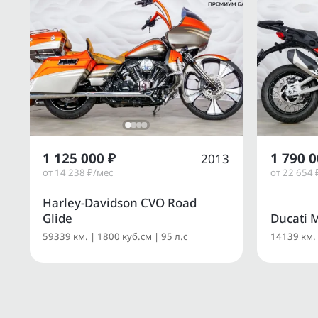
1 125 000 ₽
1 790 0
2013
от 14 238 ₽/мес
от 22 654 
Harley-Davidson CVO Road
Glide
Ducati M
59339 км. | 1800 куб.см | 95 л.с
14139 км. 