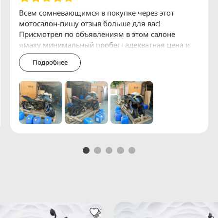
Ф и СНГ.
Всем сомневающимся в покупке через этот
мотосалон-пишу отзыв больше для вас!
служивания и установки
Присмотрел по объявлениям в этом салоне
ямаху минимальный пробег+адекватная цена и
давай масло в голове гонять как мне его купить-
Подробнее
просто я сам
 мотоциклов можно получить
АRАI, АUСNЕТ.