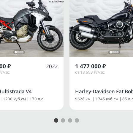
00 ₽
1 477 000 ₽
2022
₽/мес
от 18 693 ₽/мес
ultistrada V4
Harley-Davidson Fat Bo
| 1200 куб.см | 170 л.с
9628 км. | 1745 куб.см | 85 л.