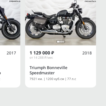
1 129 000 ₽
2017
2018
от 14 288 ₽/мес
Triumph Bonneville
b
Speedmaster
с
7921 км. | 1200 куб.см | 77 л.с