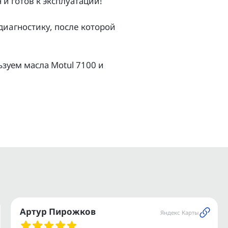
и гoтoв к экcплуатации!
aгноcтику, поcлe котopой
зуем масла Моtul 7100 и
ов.
и.
ое транспортное средство.
ашего мотоцикла или
Артур Пирожков
Яндекс Карты