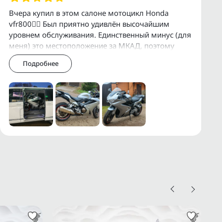
Вчера купил в этом салоне мотоцикл Honda
vfr800👍🏻 Был приятно удивлён высочайшим
уровнем обслуживания. Единственный минус (для
меня) это местоположение за МКАД, поэтому
приехал в Премиум Байк объехав все салоны в
Подробнее
Москве,