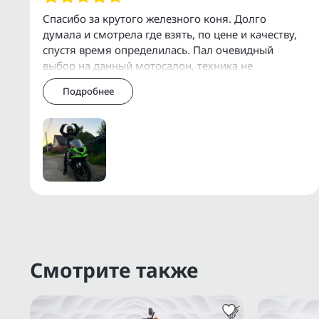
Организуем доставку по Москве, МО, Р
Спасибо за крутого железного коня. Долго
думала и смотрела где взять, по цене и качеству,
У нас есть собственный сервис для об
спустя время определилась. Пал очевидный
дополнительного оборудования.
выбор на данный мотосалон, техника не
уставшая, стоит своих денег, все обслуженное,
Подробнее
быстр
Дополнительную информацию о состоянии
через Еmаil, WhаtsАрр, Теlеgrаm или Vibеr.
Прямые поставки с аукционов ВDS, JВА, 
Смотрите также