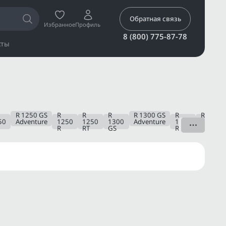
Обратная связь
Избранное
Профиль
8 (800) 775-87-78
кты
R 1250 GS
R
R
R
R 1300 GS
R
R
50
Adventure
1250
1250
1300
Adventure
1300
1300
R
RT
GS
R
RS