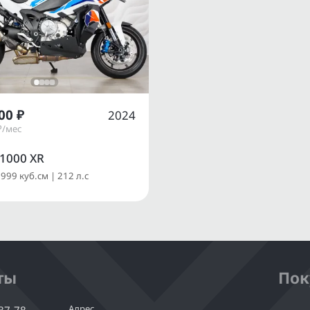
00 ₽
2024
₽/мес
1000 XR
 999 куб.см | 212 л.с
ты
Пок
Адрес
-87-78