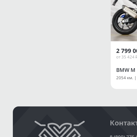
2 799 0
от 35 424 
BMW M 
2054 км. |
Контак
8 (800) 775