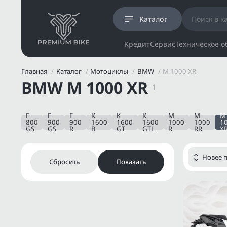
Каталог
Кредит
Сервис
Техническое 
Главная
Каталог
Мотоциклы
BMW
M 1000 XR
BMW M 1000 XR
1
F
F
F
K
K
K
M
M
M
800
900
900
1600
1600
1600
1000
1000
1
GS
GS
R
B
GT
GTL
R
RR
X
Сбросить
Показать
Фильтр товаров