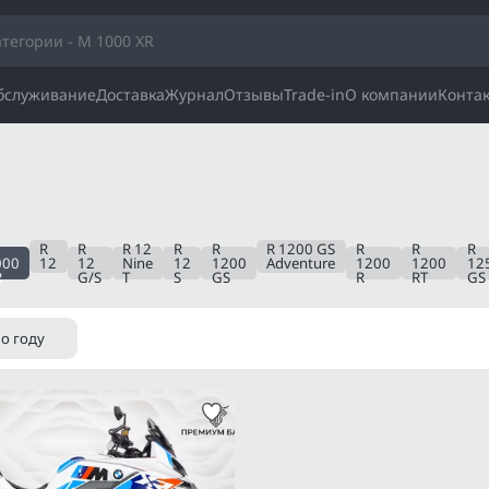
обслуживание
Доставка
Журнал
Отзывы
Trade-in
О компании
Конта
R
R
R 12
R
R
R 1200 GS
R
R
R
000
12
12
Nine
12
1200
Adventure
1200
1200
12
R
G/S
T
S
GS
R
RT
GS