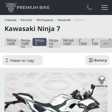
Главная
Каталог
Мотоциклы
Kawasaki
Ninja 7
Kawasaki Ninja 7
Ninja
Ninja
Ninja
Ninja
Versys
Z
Z
Z
1000
1000
7
H2
1000
1000
1000SX
9
SX
SX
Фильтр