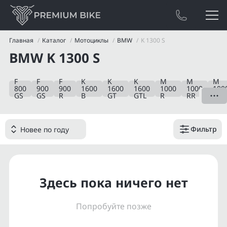
Главная
Каталог
Мотоциклы
BMW
K 1300 S
BMW K 1300 S
F
F
F
K
K
K
M
M
M
800
900
900
1600
1600
1600
1000
1000
100
GS
GS
R
B
GT
GTL
R
RR
XR
Фильтр
Здесь пока ничего нет
Попробуйте позже